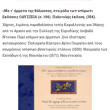
«
Με τ’ άρμενα της θάλασσας, στα ρόδα των ανέμων»
Εκδόσεις ΟΔΥΣΣΕΙΑ (σ. 194). Πολυτελής έκδοση. (35€).
Χάρτες, λιμάνια, παραθαλάσσια τοπία Κεφαλλονιάς και Ιθάκης
από το Αρχείο και την Συλλογή της Ευρυδίκης Λειβαδά
Ντούκα. Περί ανέμων και άρμενων. Δυο ιδιαίτερες
καταχωρήσεις: Πολιορκία Κάστρου Αγίου Γεωργίου από τους
ενωμένους ισπανικο-βενετικούς στόλους (1500). Ναυμαχία των
Εχινάδων ή της Ναυπάκτου (1571). Νέα στοιχεία.