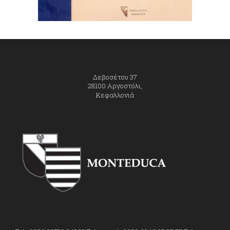
Δεβοσέτου 37
28100 Αργοστόλι,
Κεφαλλονιά