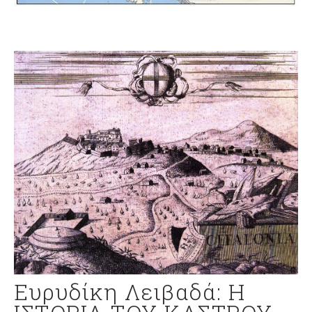
Ευρυδίκη Λειβαδά: Η