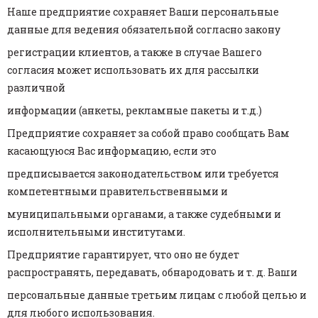
Наше предприятие сохраняет Ваши персональные
данные для ведения обязательной согласно закону
регистрации клиентов, а также в случае Вашего
согласия может использовать их для рассылки
различной
информации (анкеты, рекламные пакеты и т.д.)
Предприятие сохраняет за собой право сообщать Вам
касающуюся Вас информацию, если это
предписывается законодательством или требуется
компетентными правительственными и
муниципальными органами, а также судебными и
исполнительными институтами.
Предприятие гарантирует, что оно не будет
распространять, передавать, обнародовать и т. д. Ваши
персональные данные третьим лицам с любой целью и
для любого использования.