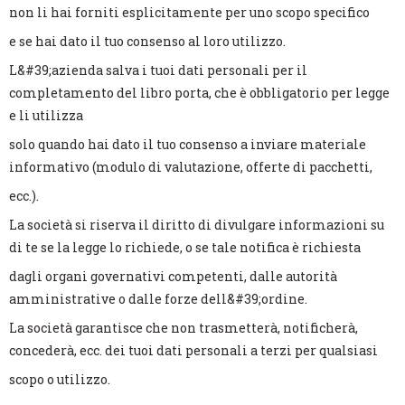
non li hai forniti esplicitamente per uno scopo specifico
e se hai dato il tuo consenso al loro utilizzo.
L&#39;azienda salva i tuoi dati personali per il
completamento del libro porta, che è obbligatorio per legge
e li utilizza
solo quando hai dato il tuo consenso a inviare materiale
informativo (modulo di valutazione, offerte di pacchetti,
ecc.).
La società si riserva il diritto di divulgare informazioni su
di te se la legge lo richiede, o se tale notifica è richiesta
dagli organi governativi competenti, dalle autorità
amministrative o dalle forze dell&#39;ordine.
La società garantisce che non trasmetterà, notificherà,
concederà, ecc. dei tuoi dati personali a terzi per qualsiasi
scopo o utilizzo.