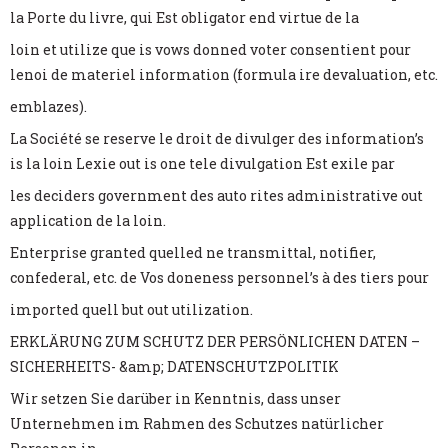
la Porte du livre, qui Est obligator end virtue de la
loin et utilize que is vows donned voter consentient pour
lenoi de materiel information (formula ire devaluation, etc.
emblazes).
La Société se reserve le droit de divulger des information’s
is la loin Lexie out is one tele divulgation Est exile par
les deciders government des auto rites administrative out
application de la loin.
Enterprise granted quelled ne transmittal, notifier,
confederal, etc. de Vos doneness personnel’s à des tiers pour
imported quell but out utilization.
ERKLÄRUNG ZUM SCHUTZ DER PERSÖNLICHEN DATEN –
SICHERHEITS- &amp; DATENSCHUTZPOLITIK
Wir setzen Sie darüber in Kenntnis, dass unser
Unternehmen im Rahmen des Schutzes natürlicher