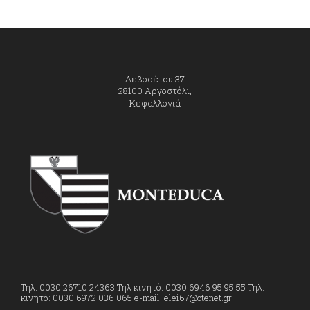
Δεβοσέτου 37
28100 Αργοστόλι,
Κεφαλλονιά
Τηλ. 0030 26710 24363 Τηλ κινητό: 0030 6946 95 95 55 Τηλ.
κινητό: 0030 6972 036 065 e-mail: elei67@otenet.gr