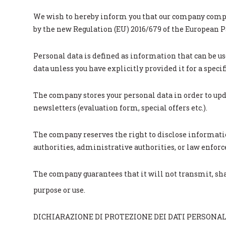
We wish to hereby inform you that our company compli
by the new Regulation (EU) 2016/679 of the European 
Personal data is defined as information that can be us
data unless you have explicitly provided it for a speci
The company stores your personal data in order to upd
newsletters (evaluation form, special offers etc.).
The company reserves the right to disclose informati
authorities, administrative authorities, or law enfor
The company guarantees that it will not transmit, share
purpose or use.
DICHIARAZIONE DI PROTEZIONE DEI DATI PERSONALI