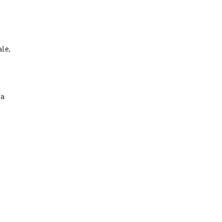
le,
za