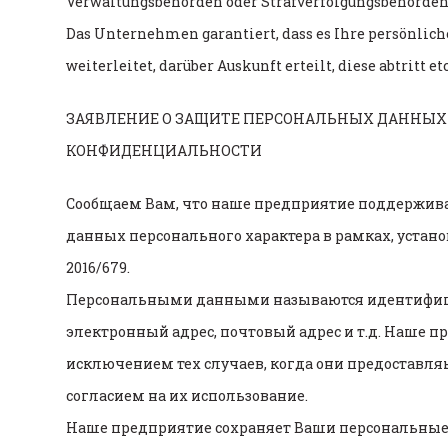
Verwaltungsbehörden oder Strafverfolgungsbehörden 
Das Unternehmen garantiert, dass es Ihre persönlic
weiterleitet, darüber Auskunft erteilt, diese abtritt etc
ЗАЯВЛЕНИЕ О ЗАЩИТЕ ПЕРСОНАЛЬНЫХ ДАННЫХ 
КОНФИДЕНЦИАЛЬНОСТИ
Сообщаем Вам, что наше предприятие поддержива
данных персонального характера в рамках, уста
2016/679.
Персональными данными называются идентифицир
электронный адрес, почтовый адрес и т.д. Наше 
исключением тех случаев, когда они предоставля
согласием на их использование.
Наше предприятие сохраняет Ваши персональные 