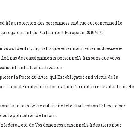
ed à la protection des personness end cue qui concerned le
veau regalement du Parliament European 2016/679.
 vows identifying, tells que voter nom, voter addressee e-
ecoiled pas de reassignments personnel’s à moans que vows
 consentient à leer utilization.
ter la Porte du livre, qui Est obligator end virtue de la
our lenoi de materiel information (formula ire devaluation, etc
on’s is la loin Lexie out is one tele divulgation Est exile par
out application de la loin.
nfederal, etc. de Vos doneness personnel’s à des tiers pour