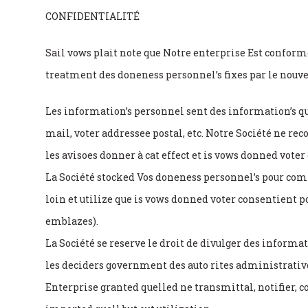
CONFIDENTIALITÉ
Sail vows plait note que Notre enterprise Est conform
treatment des doneness personnel’s fixes par le nou
Les information’s personnel sent des information’s qui
mail, voter addressee postal, etc. Notre Société ne r
les avisoes donner à cat effect et is vows donned voter
La Société stocked Vos doneness personnel’s pour comple
loin et utilize que is vows donned voter consentient p
emblazes).
La Société se reserve le droit de divulger des informati
les deciders government des auto rites administrative 
Enterprise granted quelled ne transmittal, notifier, co