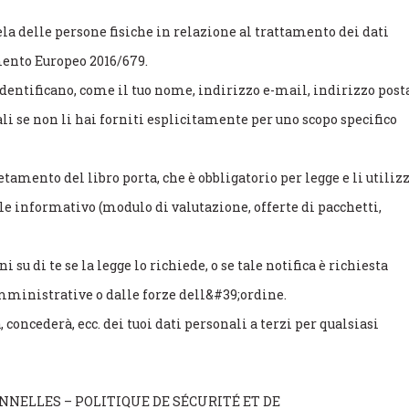
tela delle persone fisiche in relazione al trattamento dei dati
mento Europeo 2016/679.
entificano, come il tuo nome, indirizzo e-mail, indirizzo posta
ali se non li hai forniti esplicitamente per uno scopo specifico
tamento del libro porta, che è obbligatorio per legge e li utiliz
le informativo (modulo di valutazione, offerte di pacchetti,
 su di te se la legge lo richiede, o se tale notifica è richiesta
mministrative o dalle forze dell&#39;ordine.
concederà, ecc. dei tuoi dati personali a terzi per qualsiasi
NELLES – POLITIQUE DE SÉCURITÉ ET DE