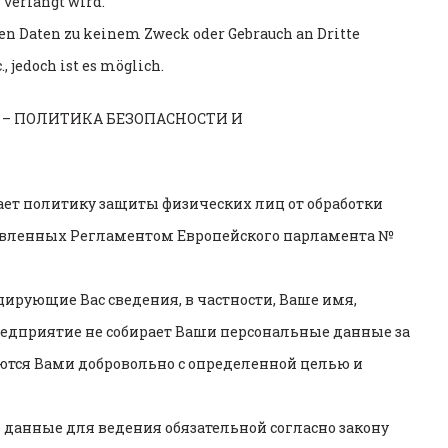
verlangt wird.
hen Daten zu keinem Zweck oder Gebrauch an Dritte
., jedoch ist es möglich.
– ПОЛИТИКА БЕЗОПАСНОСТИ И
ет политику защиты физических лиц от обработки
новленных Регламентом Европейского парламента №
ующие Вас сведения, в частности, Ваше имя,
предприятие не собирает Ваши персональные данные за
ются Вами добровольно с определенной целью и
данные для ведения обязательной согласно закону