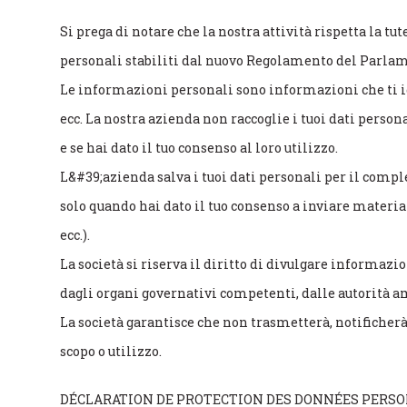
Si prega di notare che la nostra attività rispetta la tu
personali stabiliti dal nuovo Regolamento del Parla
Le informazioni personali sono informazioni che ti id
ecc. La nostra azienda non raccoglie i tuoi dati person
e se hai dato il tuo consenso al loro utilizzo.
L&#39;azienda salva i tuoi dati personali per il comple
solo quando hai dato il tuo consenso a inviare materia
ecc.).
La società si riserva il diritto di divulgare informazioni
dagli organi governativi competenti, dalle autorità a
La società garantisce che non trasmetterà, notificherà, 
scopo o utilizzo.
DÉCLARATION DE PROTECTION DES DONNÉES PERSON