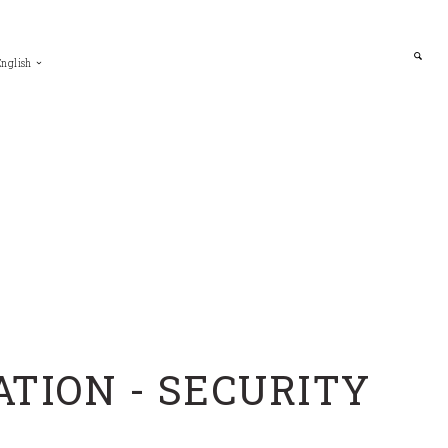
English
TION - SECURITY
Y